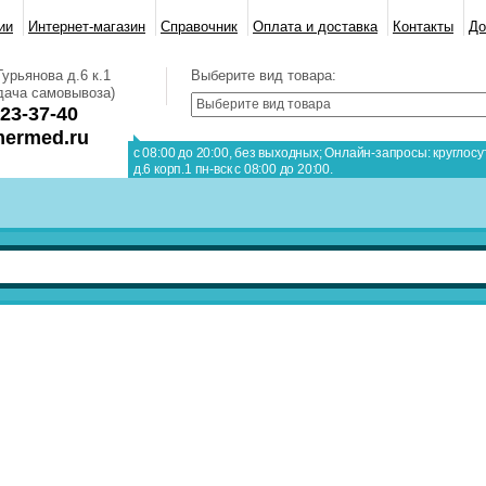
ии
Интернет-магазин
Справочник
Оплата и доставка
Контакты
До
урьянова д.6 к.1
Выберите вид товара:
ыдача самовывоза)
123-37-40
ermed.ru
с 08:00 до 20:00, без выходных; Онлайн-запросы: круглосу
д.6 корп.1 пн-вск с 08:00 до 20:00.