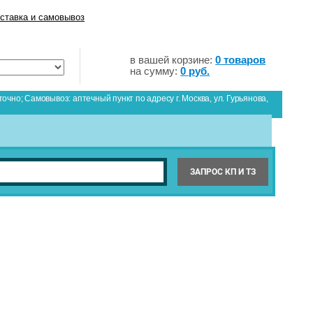
ставка и самовывоз
в вашей корзине:
0
товаров
на сумму:
0
руб.
точно; Самовывоз: аптечный пункт по адресу г. Москва, ул. Гурьянова,
ЗАПРОС КП И ТЗ