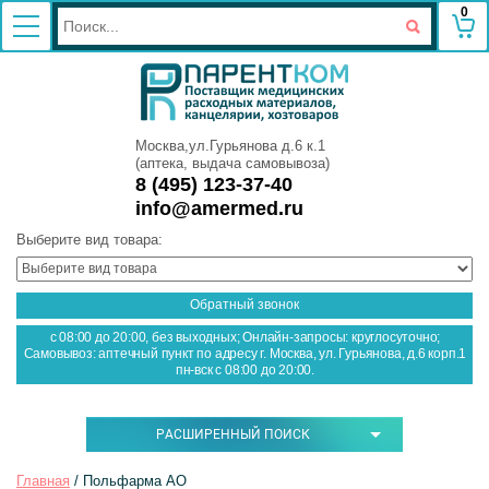
0
Москва,ул.Гурьянова д.6 к.1
(аптека, выдача самовывоза)
8 (495) 123-37-40
info@amermed.ru
Выберите вид товара:
Обратный звонок
с 08:00 до 20:00, без выходных; Онлайн-запросы: круглосуточно;
Самовывоз: аптечный пункт по адресу г. Москва, ул. Гурьянова, д.6 корп.1
пн-вск с 08:00 до 20:00.
РАСШИРЕННЫЙ ПОИСК
Главная
 / Польфарма АО