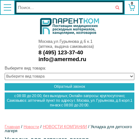
0
Москва,ул.Гурьянова д.6 к.1
(аптека, выдача самовывоза)
8 (495) 123-37-40
info@amermed.ru
Выберите вид товара:
Обратный звонок
с 08:00 до 20:00, без выходных; Онлайн-запросы: круглосуточно;
Самовывоз: аптечный пункт по адресу г. Москва, ул. Гурьянова, д.6 корп.1
пн-вск с 08:00 до 20:00.
Главная
 / 
Новости
 / 
НОВОСТИ КОМПАНИИ
 / Укладка для детского 
лагеря