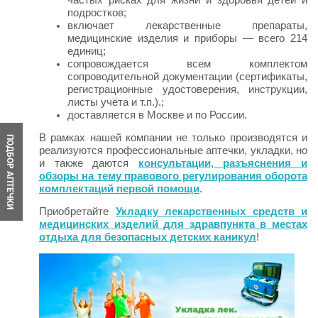
частых рисках для жизни и здоровья детей и
подростков;
включает лекарственные препараты,
медицинские изделия и приборы — всего 214
единиц;
сопровождается всем комплектом
сопроводительной документации (сертификаты,
регистрационные удостоверения, инструкции,
листы учёта и т.п.).;
доставляется в Москве и по России.
В рамках нашей компании не только производятся и
ПОДБОР АПТЕЧКИ
реализуются профессиональные аптечки, укладки, но
и также даются
консультации, разъяснения и
обзоры на тему правового регулирования оборота
комплектаций первой помощи
.
Приобретайте
Укладку лекарственных средств и
медицинских изделий для здравпункта в местах
отдыха для безопасных детских каникул
!