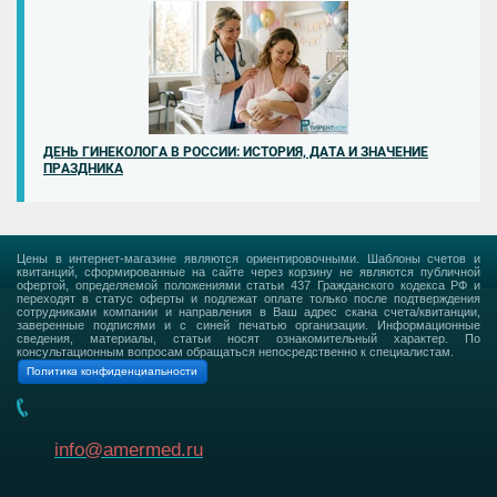
ДЕНЬ ГИНЕКОЛОГА В РОССИИ: ИСТОРИЯ, ДАТА И ЗНАЧЕНИЕ
ПРАЗДНИКА
Цены в интернет-магазине являются ориентировочными. Шаблоны счетов и
квитанций, сформированные на сайте через корзину не являются публичной
офертой, определяемой положениями статьи 437 Гражданского кодекса РФ и
переходят в статус оферты и подлежат оплате только после подтверждения
сотрудниками компании и направления в Ваш адрес скана счета/квитанции,
заверенные подписями и с синей печатью организации. Информационные
сведения, материалы, статьи носят ознакомительный характер. По
консультационным вопросам обращаться непосредственно к специалистам.
info@amermed.ru