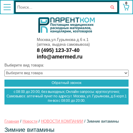
0
Москва,ул.Гурьянова д.6 к.1
(аптека, выдача самовывоза)
8 (495) 123-37-40
info@amermed.ru
Выберите вид товара:
Обратный звонок
с 08:00 до 20:00, без выходных; Онлайн-запросы: круглосуточно;
Самовывоз: аптечный пункт по адресу г. Москва, ул. Гурьянова, д.6 корп.1
пн-вск с 08:00 до 20:00.
Главная
 / 
Новости
 / 
НОВОСТИ КОМПАНИИ
 / Зимние витамины
Зимние витамины